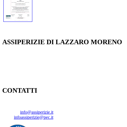
ASSIPERIZIE DI LAZZARO MORENO
Perizie Assicurative e Consulenze Tecniche
Uffici: Via Cervino, 8
24068 - Seriate (BG)
Unità Locali: Bresso (MI) - Sondrio - Azzano Mella (BS)
CONTATTI
TEL.
: 035 402273 -
FAX
: 035 4328963
EMAIL
:
info@assiperizie.it
PEC
:
infoassiperizie@pec.it