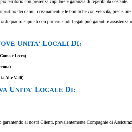
pio territorio con presenza capillare e garanzia di reperibilità costante.
ripristino dei danni, i risanamenti e le bonifiche con velocità, precision
cordi quadro stipulati con primari studi Legali può garantire assistenza i
U
L
D
UOVE
NITA'
OCALI
I:
, Como e Lecco)
erona)
ia Alte Valli)
U
L
D
VA
NITA'
OCALE
I:
vo garantendo ai nostri Clienti, prevalentemente Compagnie di Assicuraz