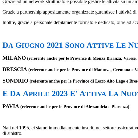
Grazie ad un network strutturato è possibile gestire le attività su un am
Grazie a partnership appositamente organizzate garantisce l`attività di 
Inoltre, grazie a personale debitamente formato e dedicato, oltre ad ac
D
G
2021 S
A
L
N
A
IUGNO
ONO
TTIVE
E
MILANO
(referente anche per le Province di Monza Brianza, Varese
BRESCIA
(referente anche per le Province di Mantova, Cremona e V
SONDRIO
(referente anche per le Province di Lecco Alto Lago e Bresc
E D
A
2023 E'
A
L
N
A
PRILE
TTIVA
A
UO
PAVIA
(referente anche per le Province di Alessandria e Piacenza)
Nati nel 1995, ci siamo immediatamente inseriti nel settore assicurati
di sinistro.